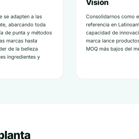
Visión
e se adapten a las
Consolidarnos como el
nte, abarcando toda
referencia en Latinoam
ía de punta y métodos
capacidad de innovaci
as marcas hasta
marca lance productos 
er de la belleza
MOQ más bajos del m
res ingredientes y
planta