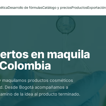
ética
Desarrollo de fórmulas
Catálogo y precios
Productos
Exportación
ertos en maquila
 Colombia
y maquilamos productos cosméticos
idad. Desde Bogotá acompañamos a
amino de la idea al producto terminado.