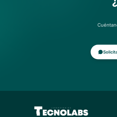
¿
Cuéntano
Solici