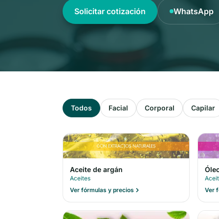
Solicitar cotización
WhatsApp
Todos
Facial
Corporal
Capilar
Óleo
Aceite de argán
Acei
Aceites
Ver 
Ver fórmulas y precios