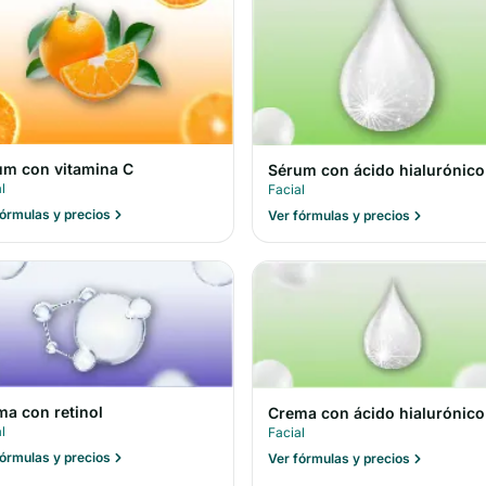
um con vitamina C
Sérum con ácido hialurónico
l
Facial
fórmulas y precios
Ver fórmulas y precios
ma con retinol
Crema con ácido hialurónico
l
Facial
fórmulas y precios
Ver fórmulas y precios