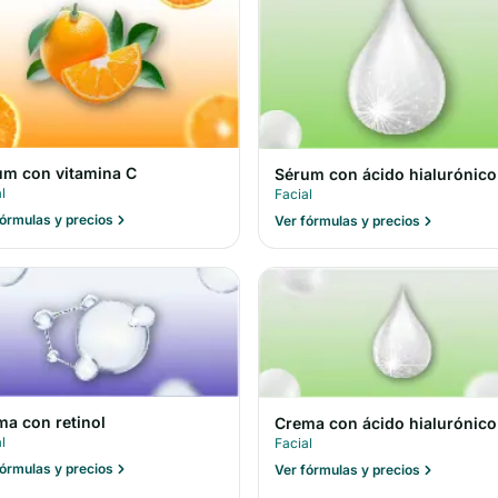
um con vitamina C
Sérum con ácido hialurónico
l
Facial
fórmulas y precios
Ver fórmulas y precios
ma con retinol
Crema con ácido hialurónico
l
Facial
fórmulas y precios
Ver fórmulas y precios