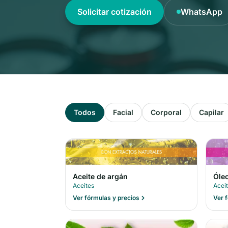
Solicitar cotización
WhatsApp
Todos
Facial
Corporal
Capilar
Óleo
Aceite de argán
Acei
Aceites
Ver 
Ver fórmulas y precios