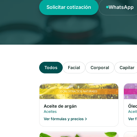
Solicitar cotización
WhatsApp
Todos
Facial
Corporal
Capilar
Óleo
Aceite de argán
Acei
Aceites
Ver 
Ver fórmulas y precios