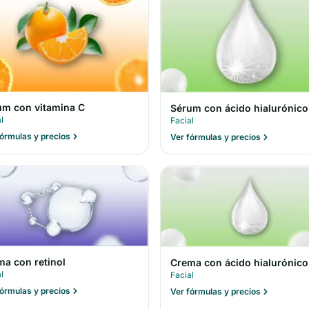
um con vitamina C
Sérum con ácido hialurónico
l
Facial
fórmulas y precios
Ver fórmulas y precios
ma con retinol
Crema con ácido hialurónico
l
Facial
fórmulas y precios
Ver fórmulas y precios